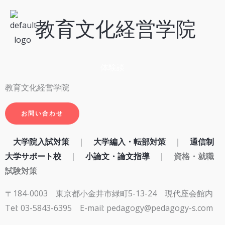
内
教育文化経営学院
容
を
ス
キ
体験談
ッ
教育文化経営学院
プ
お問い合わせ
大学院入試対策
｜
大学編入・転部対策
｜
通信制
大学サポート校
｜
小論文・論文指導
｜
資格・就職
試験対策
〒184-0003 東京都小金井市緑町5-13-24 現代座会館内
Tel: 03-5843-6395
E-mail: pedagogy@pedagogy-s.com