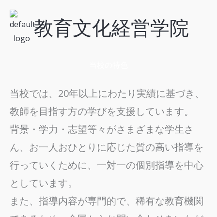
内
教育文化経営学院
容
を
ス
キ
当校の特色
ッ
プ
当校では、20年以上にわたり実績に基づき、
教師を目指す方の学びを支援しています。
背景・学力・志望等々がさまざまな学生さ
ん、お一人おひとりに応じた質の高い指導を
行っていくために、一対一の個別指導を中心
としています。
また、指導内容が専門的で、稀有な教育機関