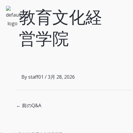
内
教育文化経
容
を
ス
営学院
キ
ッ
プ
By
staff01
/
3月 28, 2026
←
前のQ&A