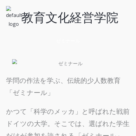
内
教育文化経営学院
容
を
ス
キ
ゼミナール
ッ
プ
学問の作法を学ぶ、伝統的少人数教育
「ゼミナール」
かつて「科学のメッカ」と呼ばれた戦前
ドイツの大学。そこでは、選ばれた学生
だけが参加を許される「ゼミナール」