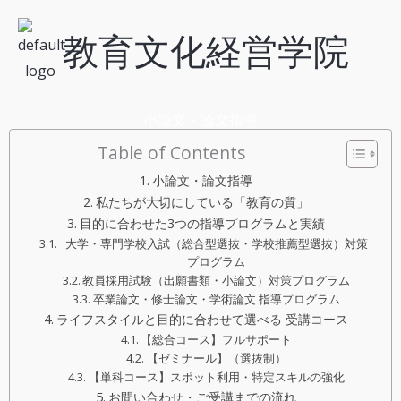
内
教育文化経営学院
容
を
ス
キ
小論文・論文指導
ッ
Table of Contents
プ
小論文・論文指導
私たちが大切にしている「教育の質」
目的に合わせた3つの指導プログラムと実績
大学・専門学校入試（総合型選抜・学校推薦型選抜）対策
プログラム
教員採用試験（出願書類・小論文）対策プログラム
卒業論文・修士論文・学術論文 指導プログラム
ライフスタイルと目的に合わせて選べる 受講コース
【総合コース】フルサポート
【ゼミナール】（選抜制）
【単科コース】スポット利用・特定スキルの強化
お問い合わせ・ご受講までの流れ