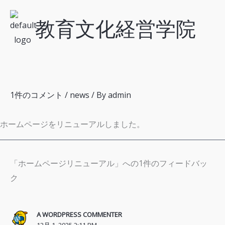
内
教育文化経営学院
容
を
ス
キ
ッ
プ
1件のコメント
/
news
/ By
admin
ホームページをリニューアルしました。
「ホームページリニューアル」への1件のフィードバッ
ク
A WORDPRESS COMMENTER